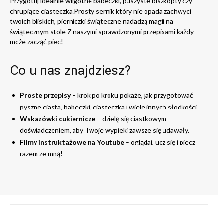
Przygotuj idealnie wilgotne babeczki, puszyste biszkopty czy
chrupiące ciasteczka.Prosty sernik który nie opada zachwyci
twoich bliskich, pierniczki świąteczne nadadzą magii na
świątecznym stole Z naszymi sprawdzonymi przepisami każdy
może zacząć piec!
Co u nas znajdziesz?
Proste przepisy
– krok po kroku pokaże, jak przygotować
pyszne ciasta, babeczki, ciasteczka i wiele innych słodkości.
Wskazówki cukiernicze
– dzielę się ciastkowym
doświadczeniem, aby Twoje wypieki zawsze się udawały.
Filmy instruktażowe na Youtube
– oglądaj, ucz się i piecz
razem ze mną!