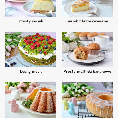
Prosty sernik
Sernik z brzoskwiniami
Leśny mech
Proste muffinki bananowe